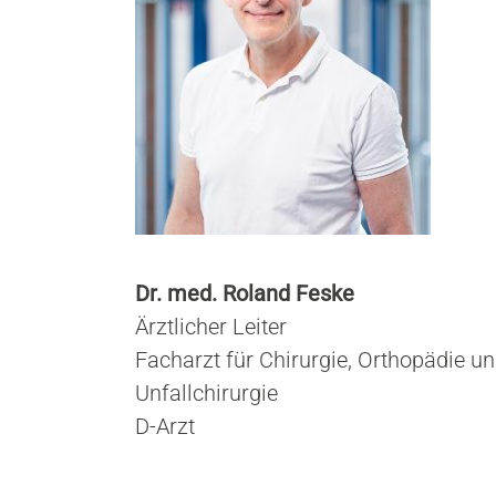
w
a
h
l
Dr. med. Roland Feske
Ärztlicher Leiter
Facharzt für Chirurgie, Orthopädie u
Unfallchirurgie
D-Arzt