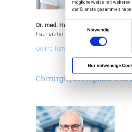
möglicherweise mit weiteren
der Dienste gesammelt habe
E
Dr. med. Helin Willeke-Peter
Notwendig
i
Fachärztin für Allgemeinmedizin
n
w
Online Termin vereinbaren
i
l
l
Nur notwendige Cook
i
Chirurgie, Orthopädie und 
g
u
n
g
s
a
u
s