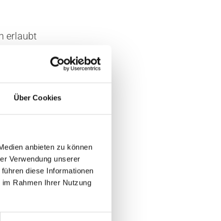
h erlaubt
erapeuten,
Über Cookies
achten
is
 Medien anbieten zu können
igte
hrer Verwendung unserer
 führen diese Informationen
ie im Rahmen Ihrer Nutzung