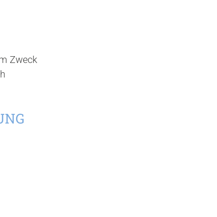
hem Zweck
ch
UNG