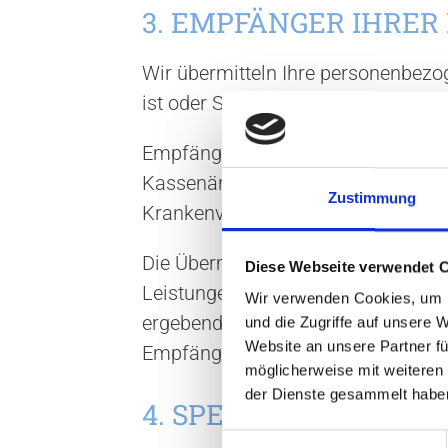
3. EMPFÄNGER IHRER
Wir übermitteln Ihre personenbezog
ist oder Sie eingewilligt haben.
Empfänger Ihrer personenbezogene
Kassenärztliche Vereinigungen, Kr
Zustimmung
Krankenversicherung, Ärztekammern
Die Übermittlung erfolgt überwieg
Diese Webseite verwendet 
Leistungen, zur Klärung von mediz
Wir verwenden Cookies, um I
ergebenden Fragen. Im Einzelfall e
und die Zugriffe auf unsere 
Website an unsere Partner fü
Empfänger.
möglicherweise mit weiteren
der Dienste gesammelt habe
4. SPEICHERUNG IHR
E