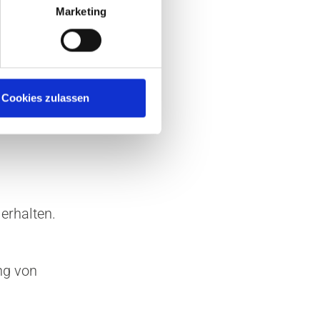
ührung der
Marketing
Jahre nach
ngere
Cookies zulassen
t Paragraf
erhalten.
ng von