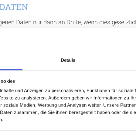
 DATEN
enen Daten nur dann an Dritte, wenn dies gesetzlic
n Daten können vor allem andere Ärzte / Psychoth
ankenkassen, der Medizinische Dienst der
Details
 und privatärztliche Verrechnungsstellen sein.
end zum Zwecke der Abrechnung der bei Ihnen erbr
Cookies
inischen und sich aus Ihrem Versicherungsverhältn
nhalte und Anzeigen zu personalisieren, Funktionen für soziale
rfolgt die Übermittlung von Daten an weitere berecht
Website zu analysieren. Außerdem geben wir Informationen zu I
r soziale Medien, Werbung und Analysen weiter. Unsere Partner
 Daten zusammen, die Sie ihnen bereitgestellt haben oder die s
n.
ER DATEN