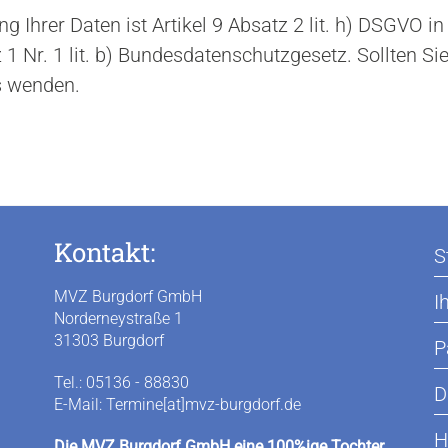
g Ihrer Daten ist Artikel 9 Absatz 2 lit. h) DSGVO in
1 Nr. 1 lit. b) Bundesdatenschutzgesetz. Sollten Si
s wenden.
Kontakt:
S
MVZ Burgdorf GmbH
I
Norderneystraße 1
31303 Burgdorf
P
Tel.: 05136 - 88830
D
E-Mail: Termine[at]mvz-burgdorf.de
H
Die MVZ Burgdorf GmbH eine 100%ige Tochter