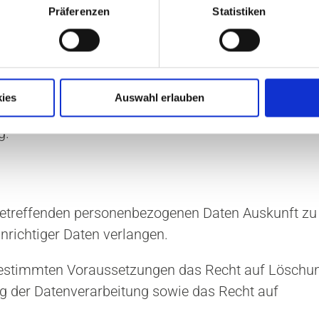
en Daten nur solange auf, wie dies für die Durchf
Präferenzen
Statistiken
 wir dazu verpflichtet, diese Daten mindestens 10 
wahren. Nach anderen Vorschriften können sich lä
ies
Auswahl erlauben
 Beispiel 30 Jahre bei Röntgenaufzeichnungen lau
g.
 betreffenden personenbezogenen Daten Auskunft zu 
nrichtiger Daten verlangen.
 bestimmten Voraussetzungen das Recht auf Löschu
g der Datenverarbeitung sowie das Recht auf