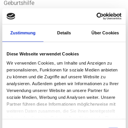
Geburtshilfe
Dr. med. Laura Schneider, FÄ für Urologie
Dr. med. Andreas Wehrkamp, FA für Kardiologie
Zustimmung
Details
Über Cookies
Dr. med. Helin Willeke-Peter, FÄ für
Allgemeinmedizin
Diese Webseite verwendet Cookies
Wir verwenden Cookies, um Inhalte und Anzeigen zu
personalisieren, Funktionen für soziale Medien anbieten
zu können und die Zugriffe auf unsere Website zu
Datenschutzbeauftragter: Herr Thorsten Beil,
analysieren. Außerdem geben wir Informationen zu Ihrer
erreichbar unter dsb@mvz-burgdorf.de
Verwendung unserer Website an unsere Partner für
soziale Medien, Werbung und Analysen weiter. Unsere
Partner führen diese Informationen möglicherweise mit
Ausführliche Patienteninformationen zum
weiteren Daten zusammen, die Sie ihnen bereitgestellt
Datenschutz siehe unter Patienteninfos.
haben oder die sie im Rahmen Ihrer Nutzung der Dienste
gesammelt haben.
E